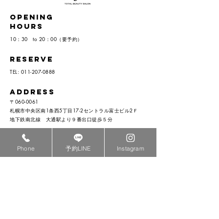
opening
hours
10：30 to 20：00（要予約）
RESERVE
TEL:
011-207-0888
ADDRESS
​〒060-0061
札幌市中央区南1条西5丁目17-2セントラル富士ビル2Ｆ
​地下鉄南北線 大通駅より９番出口徒歩５分
HOLIDAY
​毎週 火曜日 他不定休
Phone
予約LINE
Instagram